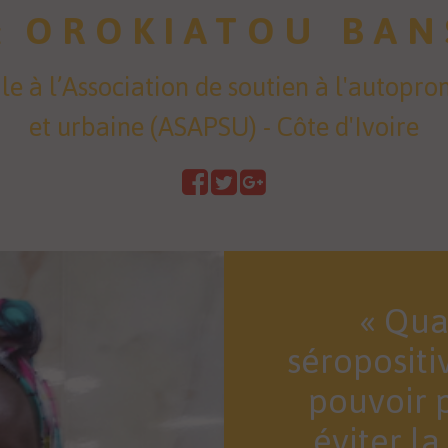
OROKIATOU
BAN
E
ale à l’Association de soutien à l'autopro
et urbaine (ASAPSU) - Côte d'Ivoire
Qua
séropositi
pouvoir p
éviter l