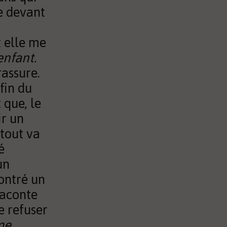
se devant
t elle me
enfant.
rassure.
 fin du
 que, le
ir un
tout va
é
un
contré un
raconte
e refuser
 me