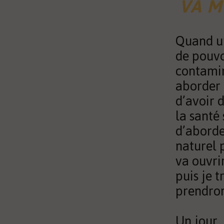
VA M
Quand un
de pouvo
contamin
aborder 
d’avoir 
la santé
d’aborder
naturel 
va ouvri
puis je t
prendront
Un jour,