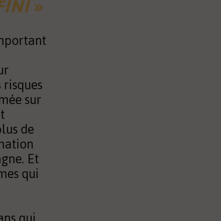
FINI
»
important
ur
 risques
rmée sur
t
plus de
rmation
gne. Et
mmes qui
ans qui