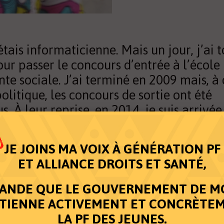
étais informaticienne. Mais un jour, j’ai 
our passer le concours d’entrée à l’école
ante sociale. J’ai terminé en 2009 mais, à
politique, les concours de sortie ont été
. À leur reprise, en 2014, je suis arrivée
onal. Mon rêve se réalisait enfin. J’avais
aire ce métier. Au collège, la maman d’u
JE JOINS MA VOIX À GÉNÉRATION PF
rades était assistante sociale et j’étais
ET ALLIANCE DROITS ET SANTÉ,
e de la façon dont elle aidait les autres
ai pu observer comment ce travail
ANDE QUE LE GOUVERNEMENT DE M
pagnement avait soulagé une grande sœ
TIENNE ACTIVEMENT ET CONCRÈTE
ectée par le VIH/sida.
LA PF DES JEUNES.