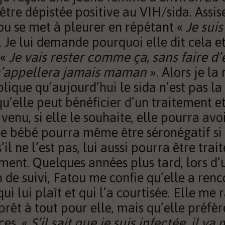
’être dépistée positive au VIH/sida. Assi
ou se met à pleurer en répétant «
Je suis
. Je lui demande pourquoi elle dit cela e
 «
Je vais rester comme ça, sans faire d’
’appellera jamais maman
». Alors je la 
plique qu’aujourd’hui le sida n’est pas la
u’elle peut bénéficier d’un traitement et
enu, si elle le souhaite, elle pourra avo
Le bébé pourra même être séronégatif si 
s’il ne l’est pas, lui aussi pourra être trait
ment. Quelques années plus tard, lors d’
n de suivi, Fatou me confie qu’elle a ren
i lui plaît et qui l’a courtisée. Elle me 
 prêt à tout pour elle, mais qu’elle préfèr
ces. «
S’il sait que je suis infectée, il va