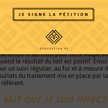
lusieurs années, je travaille pour une 
JE SIGNE LA PÉTITION
ne auprès de personnes atteintes par le 
es de violences basées sur le genre. Je s
e leur suivi psycho-social. Nous avons u
 individuel après le dépistage. C’est moi
les résultats parce que les médecins n’o
le temps ni les mots pour cette étape diff
uand le résultat du test est positif. Ensui
ur un suivi régulier, au fur et à mesure 
ésultats du traitement mis en place par l
référent.
L SAIT QUE JE SUIS INFECTÉ