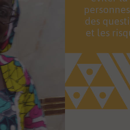
personnes
des quest
et les ris