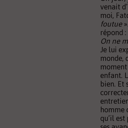
venait d
moi, Fat
foutue
»
répond :
On ne m
Je lui ex
monde, q
moment v
enfant. 
bien. Et 
correcte
entretie
homme qu
qu’il est
ses avan